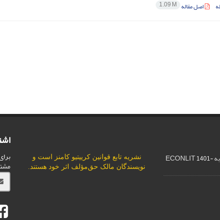
1.09 M
ه
اصل مقاله
اشت
برای
ECO
نشریه تابع قوانین
کرییتیو کامنز
است و
1401-
مشت
نویسندگان مالک حق‌مؤلف اثر خود هستند.