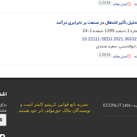
1.24 M
ه
اصل مقاله
حلیل تأثیر اشتغال در صنعت بر نابرابری درآمد
1-24
10.22111/SEDJ.2021.36532
 ابوالحسنی؛ سعید صمدی
1.06 M
ه
اصل مقاله
اشت
برای
ECO
نشریه تابع قوانین
کرییتیو کامنز
است و
1401-
مشت
نویسندگان مالک حق‌مؤلف اثر خود هستند.