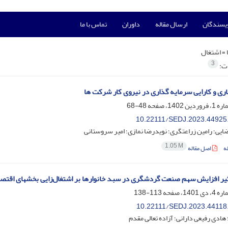
ویسندگان
ارسال مقاله
داوران
تماس با ما
 =
اشتغال
3
ات:
اری و کارایی سرمایه گذاری در نیروی کار شرکت ها
48-68
10.22111/SEDJ.2023.44925
ایی؛ رامین زراعتگری؛ نویدرضا نمازی؛ امیر سروستانی
1.05 M
ه
اصل مقاله
یر افزایش سهم صنعت گردشگری در سبد خانوارها بر اشتغال‌زایی بخشهای اقتص
113-138
10.22111/SEDJ.2023.44118
 هادی رفیعی دارانی؛ آزاده تعالی مقدم