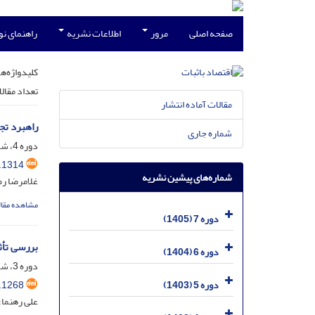
صفحه اصلی
مرور
اطلاعات نشریه
راهنمای ن
کلیدواژه‌ها
تعداد مقال
مقالات آماده انتشار
راهبرد تج
شماره جاری
دوره 4، شماره 1، فروردین 1402، صفحه
.1314
شماره‌های پیشین نشریه
غلامرضا رض
مشاهده مقال
دوره 7 (1405)
بررسی تأث
دوره 6 (1404)
دوره 3، شماره 4، دی 1401، صفحه
.1268
دوره 5 (1403)
علی رهنما؛