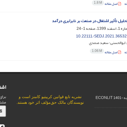
1.8 M
ه
اصل مقاله
حلیل تأثیر اشتغال در صنعت بر نابرابری درآمد
1-24
10.22111/SEDJ.2021.36532
 ابوالحسنی؛ سعید صمدی
1.06 M
ه
اصل مقاله
اشت
برای
ECO
نشریه تابع قوانین
کرییتیو کامنز
است و
1401-
مشت
نویسندگان مالک حق‌مؤلف اثر خود هستند.