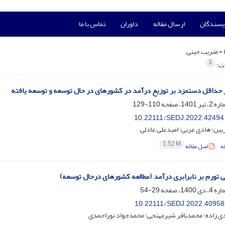
ویسندگان
ارسال مقاله
داوران
تماس با ما
 =
ضریب جینی
3
ات:
 حداقل دستمزد بر توزیع درآمد در کشورهای در حال توسعه و توسعه یافته
110-129
10.22111/SEDJ.2022.42494
ین؛ هادی عربی؛ امیدعلی عادلی
1.52 M
ه
اصل مقاله
ی تورم بر نابرابری درآمد (مطالعه کشورهای درحال توسعه)
29-54
10.22111/SEDJ.2022.40958
دی زاده؛ محمدباقر شیرمهنجی؛ محمدجواد نوراحمدی