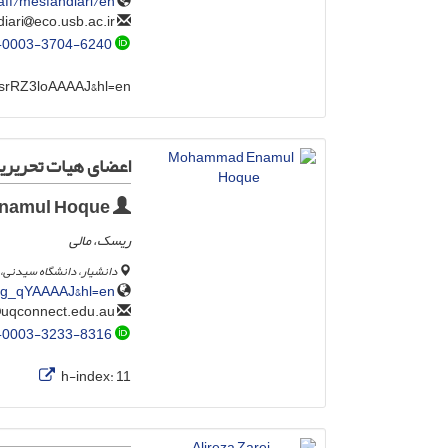
aff/mesfandiari/en
eco.usb.ac.ir
m.esfandiari
-0003-3704-6240
r=srRZ3loAAAAJ&hl=en
اعضای هیات تحریریه
Mohammad Enamul Hoque
ریسک، مالی
دانشیار، دانشگاه سیدنی، 
pBg_qYAAAAJ&hl=en
uqconnect.edu.au
mohammad.hoque
-0003-3233-8316
h-index:
11