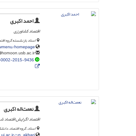
احمد اکبری
اقتصاد کشاورزی
استاد بازنشسته گروه اقتص
onewmenu/homepage
homoon.usb.ac.ir
aakbari
-0002-2015-9436
نعمت‌اله اکبری
اقتصاد (گرایش اقتصاد شهر
استاد، گروه اقتصاد، دانشک
.ui.ac.ir/~n_akbari/