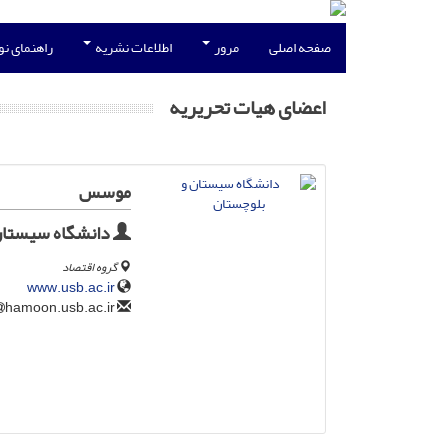
صفحه اصلی
مرور
اطلاعات نشریه
راهنمای ن
اعضای هیات تحریریه
موسس
دانشگاه سیستان
گروه اقتصاد
www.usb.ac.ir
hamoon.usb.ac.ir
public_relations