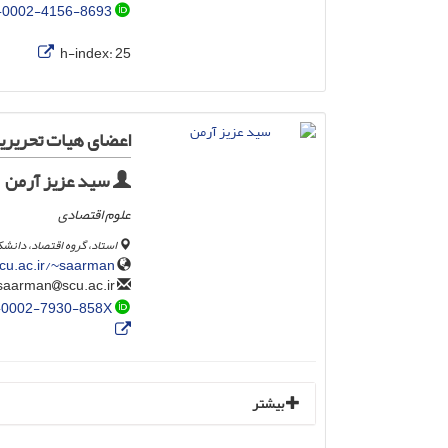
-0002-4156-8693
h-index:
25
اعضای هیات تحریری
سید عزیز آرمن
علوم اقتصادی
استاد، گروه اقتصاد، دانشک
cu.ac.ir/~saarman
scu.ac.ir
saarman
-0002-7930-858X
بیشتر