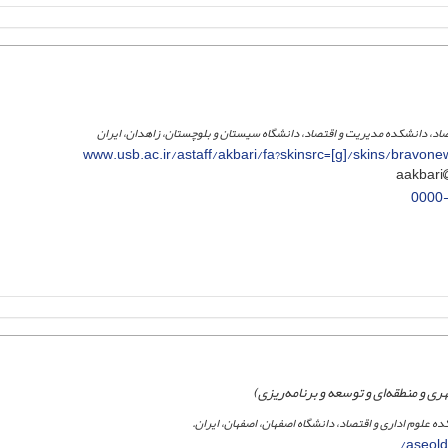
اد، دانشکده مدیریت و اقتصاد، دانشگاه سیستان و بلوچستان، زاهدان، ایران
www.usb.ac.ir/astaff/akbari/fa?skinsrc=[g]/skins/brav
0000
ی و منطقه‌ای و توسعه و برنامه‌ریزی)
ده علوم اداری و اقتصاد، دانشگاه اصفهان، اصفهان، ایران.
aseold