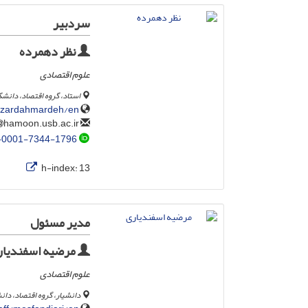
سردبیر
نظر دهمرده
علوم اقتصادی
استاد،‌ گروه اقتصاد، دانش
nazardahmardeh/en
hamoon.usb.ac.ir
nazar
-0001-7344-1796
h-index:
13
مدیر مسئول
مرضیه اسفندیار
علوم اقتصادی
دانشیار، گروه اقتصاد، دا