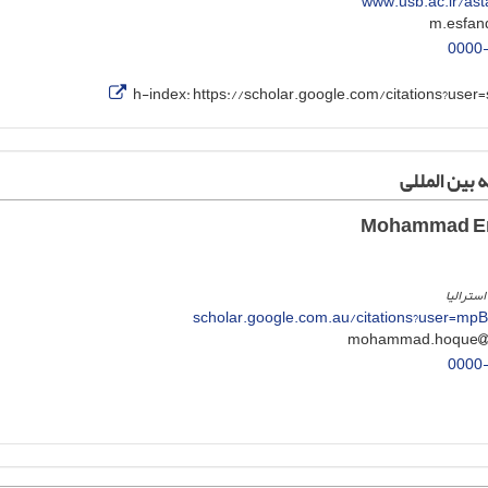
www.usb.ac.ir/ast
0000
h-index:
https://scholar.google.com/citations?use
 بین المللی
استرالیا
scholar.google.com.au/citations?user=m
0000