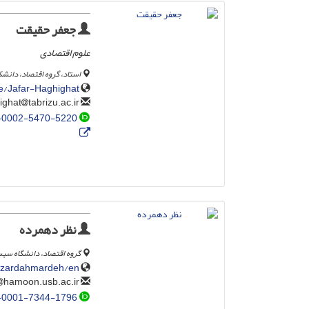
جعفر حقیقت
علوم اقتصادی
استاد، گروه اقتصاد، دانشک
le/Jafar-Haghighat
tabrizu.ac.ir
haghighat
-0002-5470-5220
نظر دهمرده
گروه اقتصاد، دانشگاه سی
nazardahmardeh/en
hamoon.usb.ac.ir
nazar
-0001-7344-1796