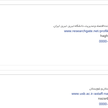
ده اقتصاد و مدیریت، دانشگاه تبریز، تبریز، ایران.
www.researchgate.net/profi
0000
ستان و بلوچستان
www.usb.ac.ir/astaff/
0000