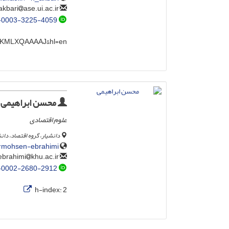
ase.ui.ac.ir
n_akbari
-0003-3225-4059
r=stKMLXQAAAAJ&hl=en
محسن ابراهیمی
علوم اقتصادی
دانشیار، گروه اقتصاد، دان
5/mohsen-ebrahimi
khu.ac.ir
ebrahimi
-0002-2680-2912
h-index:
2