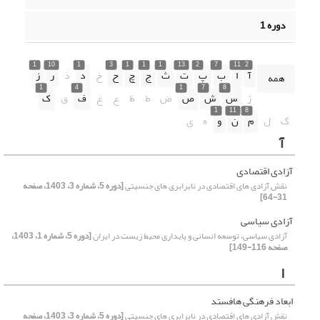
دوره 1
1
10
1
3
1
1
1
13
2
7
11
2
آ
ا
ب
پ
ت
ث
ج
چ
ح
خ
د
ذ
ر
ز
همه
1
4
1
7
8
ژ
س
ش
ص
ض
ط
ظ
ع
غ
ف
ق
ک
1
11
8
گ
ل
م
ن
و
ه
ی
آ
آزادی اقتصادی
نقش آزادی ‏های اقتصادی در نابرابری های جنسیتی
[دوره 5، شماره 3، 1403، صفحه
31-64]
آزادی سیاسی
آزادی سیاسی، توسعه انسانی و پایداری محیط زیست در ایران
[دوره 5، شماره 1، 1403،
صفحه 116-149]
ا
ابعاد فرهنگی هافستد
نقش آزادی ‏های اقتصادی در نابرابری های جنسیتی
[دوره 5، شماره 3، 1403، صفحه