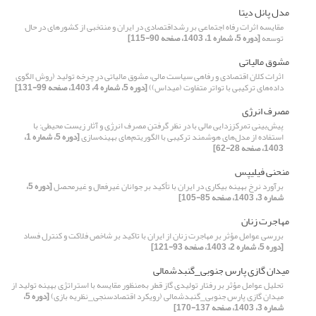
مدل پانل دیتا
مقایسه اثرات رفاه اجتماعی بر رشداقتصادی در ایران و منتخبی از کشورهای در حال
توسعه
[دوره 5، شماره 1، 1403، صفحه 90-115]
مشوق مالیاتی
اثرات کلان اقتصادی و رفاهی سیاست مالی، مشوق مالیاتی در چرخه تولید (روش الگوی
داده‌های ترکیبی با تواتر متفاوت (میداس))
[دوره 5، شماره 4، 1403، صفحه 99-131]
مصرف انرژی
پیش‌بینی تمرکززدایی مالی با در نظر گرفتن مصرف انرژی و آثار زیست محیطی: با
استفاده از مدل‌های هوشمند ترکیبی با الگوریتم‌های بهینه‌سازی
[دوره 5، شماره 1،
1403، صفحه 28-62]
منحنی فیلیپس
برآورد نرخ بهینه بیکاری در ایران با تأکید بر جوانان غیرفعال و غیرمحصل
[دوره 5،
شماره 3، 1403، صفحه 85-105]
مهاجرت زنان
بررسی عوامل مؤثر بر مهاجرت زنان از ایران با تاکید بر شاخص فلاکت و کنترل فساد
[دوره 5، شماره 2، 1403، صفحه 93-121]
میدان گازی پارس جنوبی_گنبدشمالی
تحلیل عوامل مؤثر بر رفتار تولیدی گاز قطر به‌منظور مقایسه با استراتژی بهینه تولید از
میدان گازی پارس جنوبی_گنبدشمالی (رویکرد اقتصادسنجی_نظریه بازی)
[دوره 5،
شماره 3، 1403، صفحه 137-170]