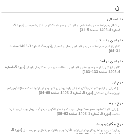
ن
نااطمینانی
بی‌ثباتی‌های اقتصادی-اجتماعی و اثر آن بر سرمایه‌گذاری بخش خصوصی
[دوره 5،
شماره 4، 1403، صفحه 5-31]
نابرابری جنسیتی
نقش آزادی ‏های اقتصادی در نابرابری های جنسیتی
[دوره 5، شماره 3، 1403، صفحه
31-64]
نابرابری‌ درآمد
تاثیر ارزش بازار سهام بر فقر و نابرابری: مطالعه موردی استان‌های ایران
[دوره 5، شماره
4، 1403، صفحه 133-163]
نرخ ارز
ارزشیابی و اولویت بندی تأثیر اجزای پایه پولی بر تورم در ایران با استفاده ازالگوریتم
نوین جنگل تصادفی
[دوره 5، شماره 3، 1403، صفحه 65-84]
نرخ بهره
ارزیابی اثرات شوک سیاست پولی غیرمتعارف در الگوی خودرگرسیونی برداری با قید
علامت
[دوره 5، شماره 1، 1403، صفحه 63-89]
نرخ بیکاری بهینه
برآورد نرخ بهینه بیکاری در ایران با تأکید بر جوانان غیرفعال و غیرمحصل
[دوره 5،