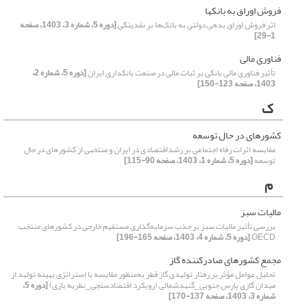
فروش اوراق به بانکها
اثر فروش اوراق بدهی دولتی به بانک‌ها بر نقدینگی
[دوره 5، شماره 3، 1403، صفحه
1-29]
فناوری مالی
تأثیر فناوری مالی بانکی بر ثبات مالی در صنعت بانکداری ایران
[دوره 5، شماره 2،
1403، صفحه 123-150]
ک
کشورهای در حال توسعه
مقایسه اثرات رفاه اجتماعی بر رشداقتصادی در ایران و منتخبی از کشورهای در حال
توسعه
[دوره 5، شماره 1، 1403، صفحه 90-115]
م
مالیات سبز
بررسی تأثیر مالیات سبز بر جذب سرمایه‌گذاری مستقیم خارجی در کشورهای منتخب
OECD
[دوره 5، شماره 4، 1403، صفحه 165-196]
مجمع کشورهای صادرکننده گاز
تحلیل عوامل مؤثر بر رفتار تولیدی گاز قطر به‌منظور مقایسه با استراتژی بهینه تولید از
میدان گازی پارس جنوبی_گنبدشمالی (رویکرد اقتصادسنجی_نظریه بازی)
[دوره 5،
شماره 3، 1403، صفحه 137-170]