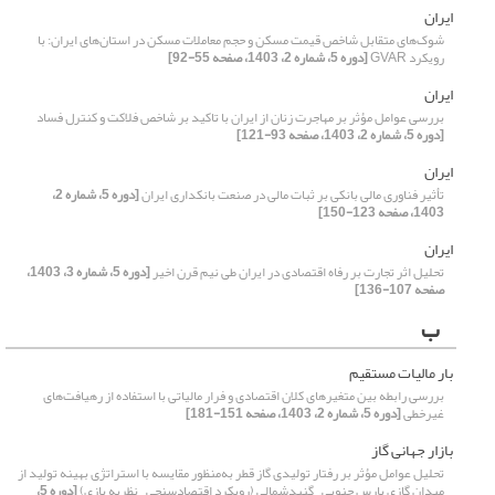
ایران
شوک‌های متقابل شاخص قیمت مسکن و حجم معاملات مسکن در استان‌های ایران: با
رویکرد GVAR
[دوره 5، شماره 2، 1403، صفحه 55-92]
ایران
بررسی عوامل مؤثر بر مهاجرت زنان از ایران با تاکید بر شاخص فلاکت و کنترل فساد
[دوره 5، شماره 2، 1403، صفحه 93-121]
ایران
تأثیر فناوری مالی بانکی بر ثبات مالی در صنعت بانکداری ایران
[دوره 5، شماره 2،
1403، صفحه 123-150]
ایران
تحلیل اثر تجارت بر رفاه اقتصادی در ایران طی نیم قرن اخیر
[دوره 5، شماره 3، 1403،
صفحه 107-136]
ب
بار مالیات مستقیم
بررسی رابطه بین متغیرهای کلان اقتصادی و فرار مالیاتی با استفاده از رهیافت‌های
غیر‌خطی
[دوره 5، شماره 2، 1403، صفحه 151-181]
بازار جهانی گاز
تحلیل عوامل مؤثر بر رفتار تولیدی گاز قطر به‌منظور مقایسه با استراتژی بهینه تولید از
میدان گازی پارس جنوبی_گنبدشمالی (رویکرد اقتصادسنجی_نظریه بازی)
[دوره 5،