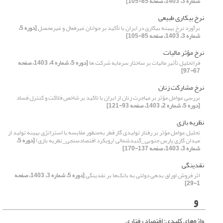
شماره 3، 1403، صفحه 85-105]
نرخ بیکاری طبیعی
برآورد نرخ بهینه بیکاری در ایران با تأکید بر جوانان غیرفعال و غیرمحصل
[دوره 5،
شماره 3، 1403، صفحه 85-105]
نرخ مؤثر مالیات
فراتحلیل تأثیر مالیات بر ساختار سرمایه شرکت ها
[دوره 5، شماره 4، 1403، صفحه
67-97]
نرخ مشارکت زنان
بررسی عوامل مؤثر بر مهاجرت زنان از ایران با تاکید بر شاخص فلاکت و کنترل فساد
[دوره 5، شماره 2، 1403، صفحه 93-121]
نظریه بازی
تحلیل عوامل مؤثر بر رفتار تولیدی گاز قطر به‌منظور مقایسه با استراتژی بهینه تولید از
میدان گازی پارس جنوبی_گنبدشمالی (رویکرد اقتصادسنجی_نظریه بازی)
[دوره 5،
شماره 3، 1403، صفحه 137-170]
نقدینگی
اثر فروش اوراق بدهی دولتی به بانک‌ها بر نقدینگی
[دوره 5، شماره 3، 1403، صفحه
1-29]
و
واژه‌های کلیدی: اقتصاد رفتاری