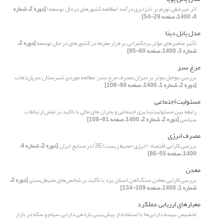
اثر غیرخطی تورم بر نابرابری درآمد (مطالعه کشورهای درحال توسعه)
[دوره 2، شماره
4، 1400، صفحه 29-54]
مدل پانل دیتا
تأثیر متغیرهای مؤثر برحکمرانی بر فرار مغزها در کشورهای در حال توسعه
[دوره 2،
شماره 3، 1400، صفحه 60-85]
مرغ سبز
بررسی عوامل موثر بر میزان مصرف مرغ سبز: مطالعه موردی شهرستان سرپل‌ذهاب
[دوره 2، شماره 1، 1400، صفحه 90-108]
مسئولیت اجتماعی
رابطه بین مسئولیت‌پذیری اجتماعی و بحران های مالی با تاکید بر نقش ارتباطات
سیاسی
[دوره 2، شماره 2، 1400، صفحه 81-108]
مصرف انرژی
بررسی کارایی اقتصاد-انرژی-محیط زیست(3E) در صنایع ایران
[دوره 2، شماره 4،
1400، صفحه 55-86]
معدن
بررسی کارایی معادن سنگ‌آهن استان یزد با تأکید بر شاخص‌های محیط‌زیستی
[دوره 2،
شماره 1، 1400، صفحه 109-134]
معیار‌های ارزیابی عملکرد
تخصیص بهینه دارایی‌ها با استفاده از پیش‌بینی بازدهی دارایی سهام و سکه در بازار