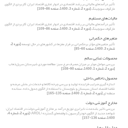
تأثیر درآمدهای مالیاتی بر رشد اقتصادی در ادوار تجاری اقتصاد ایران: کاربردی از الگوی
مارکوف سویچینگ
[دوره 2، شماره 3، 1400، صفحه 86-109]
مالیات‌های مستقیم
تأثیر درآمدهای مالیاتی بر رشد اقتصادی در ادوار تجاری اقتصاد ایران: کاربردی از الگوی
مارکوف سویچینگ
[دوره 2، شماره 3، 1400، صفحه 86-109]
متغیرهای حکمرانی
تأثیر متغیرهای مؤثر برحکمرانی بر فرار مغزها در کشورهای در حال توسعه
[دوره 2،
شماره 3، 1400، صفحه 60-85]
محصولات غذایی سالم
بررسی عوامل موثر بر میزان مصرف مرغ سبز: مطالعه موردی شهرستان سرپل‌ذهاب
[دوره 2، شماره 1، 1400، صفحه 90-108]
محصول ناخالص داخلی
اندازه گیری ضرایب فزاینده تولید و بررسی چرخه کالاها و خدمات در بخش عرضه و
تقاضا اقتصاد استان سیستان و بلوچستان با استفاده از الگوی جدول داده – ستانده
منطقه ای
[دوره 2، شماره 1، 1400، صفحه 135-165]
مخارج آموزشی دولت
بررسی تاثیر بلندمدت نابرابری توزیع درآمد بر مخارج آموزشی دولت در اقتصاد ایران:
شواهد جدید از الگوی خودرگرسیون با وقفه‌های گسترده (ARDL)
[دوره 2، شماره 4،
1400، صفحه 136-157]
مدل پانل پویا