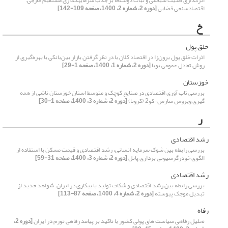
اثرگذاری امنیت سیاسی و ثبات دولت‌ها بر جذب سرمایهگذاری مستقیم خارجی:
اقتصادسنجی فضایی
[دوره 2، شماره 2، 1400، صفحه 109-142]
خ
خلق پول
اثرات خلق پول برون‌زا در اقتصاد کلان با در نظر گرفتن بازار بین‌بانکی با بهره‌گیری از
روش تعادل عمومی پویا
[دوره 2، شماره 1، 1400، صفحه 1-29]
خوزستان
بررسی تاب آوری اقتصادی در صنایع کوچک و متوسط استان خوزستان ناشی از همه
گیری ویروس سارس-کو2 (کرونا)
[دوره 2، شماره 3، 1400، صفحه 1-30]
ر
رشد اقتصادی
بررسی رابطه بین شوک سرمایه انسانی، رشد اقتصادی و قیمت مسکن با استفاده از
الگوی خودرگرسیونی برداری پانل
[دوره 2، شماره 3، 1400، صفحه 31-59]
رشد اقتصادی
بررسی رابطه بین رشد اقتصادی و شکاف تولید با بیکاری در ایران: شواهد جدید از
تبدیل موجک پیوسته
[دوره 2، شماره 4، 1400، صفحه 87-113]
رفاه
تحلیل رفاهی سیاست های پولی کشور با تاکید بر پیامد رفاهی تورم در ایران
[دوره 2،