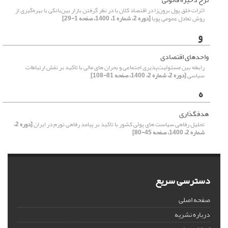
اثرات خلق پول برون‌زا در اقتصاد کلان با در نظر گرفتن بازار بین‌بانکی با بهره‌گیری از
روش تعادل عمومی پویا
[دوره 2، شماره 1، 1400، صفحه 1-29]
و
واحدهای اقتصادی
رابطه بین مسئولیت‌پذیری اجتماعی و بحران های مالی با تاکید بر نقش ارتباطات
سیاسی
[دوره 2، شماره 2، 1400، صفحه 81-108]
ه
هدفگذاری
تحلیل رفاهی سیاست های پولی کشور با تاکید بر پیامد رفاهی تورم در ایران
[دوره 2،
شماره 2، 1400، صفحه 45-80]
دسترسی سریع
صفحه اصلی
درباره نشریه