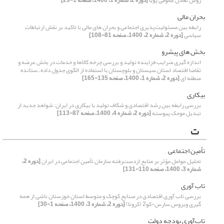
روش تعادل عمومی پویا
[دوره 2، شماره 1، 1400، صفحه 1-29]
بحران مالی
رابطه بین مسئولیت‌پذیری اجتماعی و بحران های مالی با تاکید بر نقش ارتباطات
سیاسی
[دوره 2، شماره 2، 1400، صفحه 81-108]
بخش های پیشرو
اندازه گیری ضرایب فزاینده تولید و بررسی چرخه کالاها و خدمات در بخش عرضه و
تقاضا اقتصاد استان سیستان و بلوچستان با استفاده از الگوی جدول داده – ستانده
منطقه ای
[دوره 2، شماره 1، 1400، صفحه 135-165]
بیکاری
بررسی رابطه بین رشد اقتصادی و شکاف تولید با بیکاری در ایران: شواهد جدید از
تبدیل موجک پیوسته
[دوره 2، شماره 4، 1400، صفحه 87-113]
ت
تأمین اجتماعی
تحلیل عوامل مؤثر بر منابع ازدست‌رفته سازمان تأمین اجتماعی در ایران
[دوره 2،
شماره 3، 1400، صفحه 110-131]
تاب آوری
بررسی تاب آوری اقتصادی در صنایع کوچک و متوسط استان خوزستان ناشی از همه
گیری ویروس سارس-کو2 (کرونا)
[دوره 2، شماره 3، 1400، صفحه 1-30]
تاب‌آوری بودجه دولت