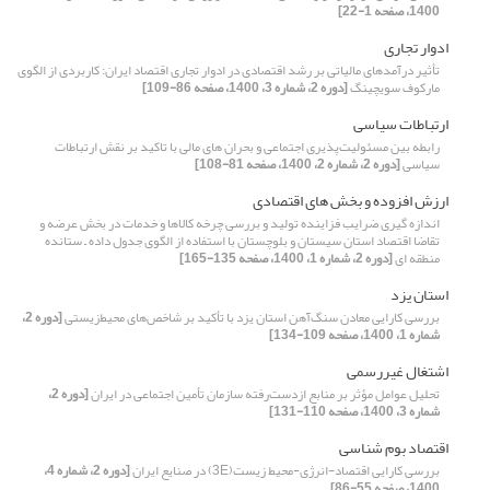
1400، صفحه 1-22]
ادوار تجاری
تأثیر درآمدهای مالیاتی بر رشد اقتصادی در ادوار تجاری اقتصاد ایران: کاربردی از الگوی
مارکوف سویچینگ
[دوره 2، شماره 3، 1400، صفحه 86-109]
ارتباطات سیاسی
رابطه بین مسئولیت‌پذیری اجتماعی و بحران های مالی با تاکید بر نقش ارتباطات
سیاسی
[دوره 2، شماره 2، 1400، صفحه 81-108]
ارزش افزوده و بخش ‏های اقتصادی
اندازه گیری ضرایب فزاینده تولید و بررسی چرخه کالاها و خدمات در بخش عرضه و
تقاضا اقتصاد استان سیستان و بلوچستان با استفاده از الگوی جدول داده – ستانده
منطقه ای
[دوره 2، شماره 1، 1400، صفحه 135-165]
استان یزد
بررسی کارایی معادن سنگ‌آهن استان یزد با تأکید بر شاخص‌های محیط‌زیستی
[دوره 2،
شماره 1، 1400، صفحه 109-134]
اشتغال غیررسمی
تحلیل عوامل مؤثر بر منابع ازدست‌رفته سازمان تأمین اجتماعی در ایران
[دوره 2،
شماره 3، 1400، صفحه 110-131]
اقتصاد بوم شناسی
بررسی کارایی اقتصاد-انرژی-محیط زیست(3E) در صنایع ایران
[دوره 2، شماره 4،
1400، صفحه 55-86]