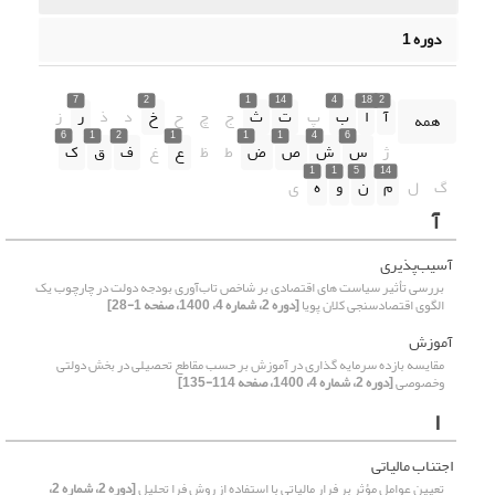
دوره 1
7
2
1
14
4
18
2
آ
ا
ب
پ
ت
ث
ج
چ
ح
خ
د
ذ
ر
ز
همه
6
1
2
1
1
1
4
6
ژ
س
ش
ص
ض
ط
ظ
ع
غ
ف
ق
ک
1
1
5
14
گ
ل
م
ن
و
ه
ی
آ
آسیب‌پذیری
بررسی تأثیر سیاست های اقتصادی بر شاخص تاب‌آوری بودجه دولت در چارچوب یک
الگوی اقتصادسنجی کلان پویا
[دوره 2، شماره 4، 1400، صفحه 1-28]
آموزش
مقایسه بازده سرمایه گذاری در آموزش بر حسب مقاطع تحصیلی در بخش دولتی
وخصوصی
[دوره 2، شماره 4، 1400، صفحه 114-135]
ا
اجتناب مالیاتی
تعیین عوامل مؤثر بر فرار مالیاتی با استفاده از روش فرا تحلیل
[دوره 2، شماره 2،