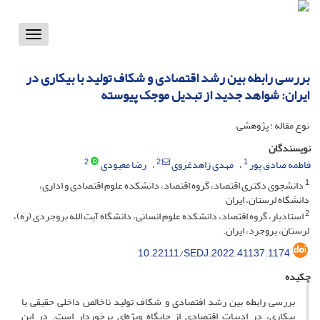
Toggle
vigation
بررسی رابطه بین رشد اقتصادی و شکاف تولید با بیکاری در
ایران: شواهد جدید از تبدیل موجک پیوسته
نوع مقاله : پژوهشی
نویسندگان
2
2
1
فاطمه صادق پور
مهدی زاهدغروی
رضا معبودی
1
دانشجوی دکتری اقتصاد، گروه اقتصاد، دانشکده علوم اقتصادی و اداری،
دانشگاه لرستان، ایران
2
استادیار، گروه اقتصاد، دانشکده علوم انسانی، دانشگاه آیت الله بروجردی (ره)،
لرستان، بروجرد، ایران.
10.22111/SEDJ.2022.41137.1174
چکیده
بررسی رابطه بین رشد اقتصادی و شکاف تولید ناخالص داخلی حقیقی با
بیکاری، در ادبیات اقتصادی از جایگاه ویژه‌ای برخوردار است. در این