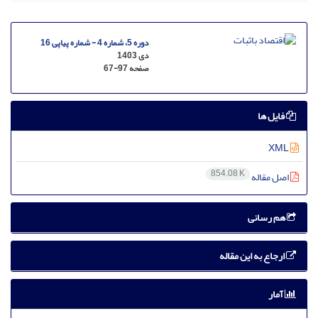
دوره 5، شماره 4 - شماره پیاپی 16
دی 1403
صفحه
67-97
فایل ها
XML
854.08 K
اصل مقاله
هم رسانی
ارجاع به این مقاله
آمار