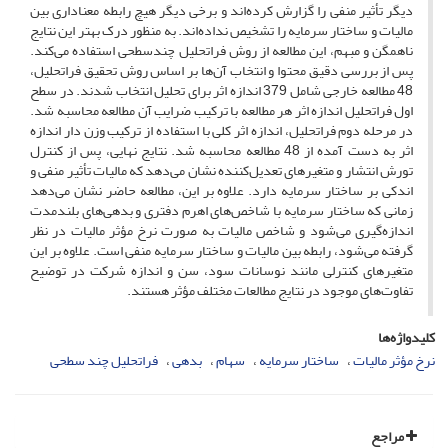
دیگر تأثیر منفی را گزارش کرده‌اند و برخی دیگر هیچ رابطه معناداری بین
مالیات و ساختار سرمایه را تشخیص نداده‌اند. به منظور درک بهتر این نتایج
ناهمگن و مبهم، این مطالعه از روش فراتحلیل چندسطحی استفاده می‌کند.
پس از بررسی دقیق محتوا و انتخاب آن‌ها بر اساس روش تحقیق فراتحلیل،
48 مطالعه خارجی شامل 379 اندازه اثر برای تحلیل انتخاب شدند. در سطح
اول فراتحلیل اندازه اثر هر مطالعه با ترکیب ضرایب آن مطالعه محاسبه شد.
در مرحله دوم فراتحلیل، اندازه اثر کلی با استفاده از ترکیب وزن دار اندازه
اثر به دست آمده از 48 مطالعه محاسبه شد. نتایج نهایی، پس از کنترل
تورش انتشار و متغیرهای تعدیل‌کننده نشان می‌دهد که مالیات تأثیر منفی و
اندکی بر ساختار سرمایه دارد. علاوه بر این، مطالعه حاضر نشان می‌دهد
زمانی که ساختار سرمایه با شاخص‌های اهرم دفتری و بدهی‌های بلندمدت
اندازه‌گیری می‌شود و شاخص مالیات به صورت نرخ مؤثر مالیات در نظر
گرفته می‌شود، رابطه بین مالیات و ساختار سرمایه منفی است. علاوه بر این
متغیرهای کنترلی مانند نوسانات سود، سن و اندازه شرکت در توضیح
تفاوت‌های موجود در نتایج مطالعات مختلف مؤثر هستند.
کلیدواژه‌ها
نرخ مؤثر مالیات
ساختار سرمایه
سهام
بدهی
فراتحلیل چند سطحی
مراجع