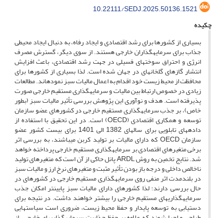
10.22111/SEDJ.2025.50136.1521
چکیده
بسیاری از کشورها برای رشد اقتصادی و ایجاد رفاه، به دنبال ایجاد محیطی
جذاب برای سرمایهگذاران خارجی هستند. از سوی دیگر، گسترش مصرف
انرژی و احتراق سوختهای فسیلی در جهت رشد اقتصادی، باعث افزایش
انتشار گازهای گلخانهای در جهان شده است. لذا بسیاری از کشورها برای
محافظت از محیط زیست خود اقدام به اعمال مالیات سبز نمودهاند. مطالعات
زیادی در خصوص ارتباط بین مالیات و سرمایهگذاری مستقیم خارجی صورت
پذیرفته است. هدف و نوآوری این پژوهش بررسی تأثیر مالیات سبز (بطور
خاص)، بر جذب سرمایهگذاری مستقیم خارجی در کشورهای عضو سازمان
توسعه و همکاری اقتصادی (OECD) است. در این تحقیق با استفاده از
دادههای تابلویی برای سالهای 1382 الی 1401 برای بیست کشور عضو
سازمان OECD که دارای مالیات بر تولید کربن میباشند، به بررسی اثر
برخی متغیرهای اقتصادی بر سرمایهگذاری مستقیم خارجی پرداخته خواهد
شد. نتایج تخمین به روش ARDL پانل حاکی از آن است که متغیرهای تولید
ناخالص داخلی و درجه باز بودن تأثیر مثبت و متغیرهای نرخ ارز و مالیات سبز
در بلندمدت اثر منفی روی سرمایهگذاری مستقیم خارجی در کشورهای در
حال بررسی دارند؛ لذا کشورهای دارای مالیات سبز پایینتر امکان جذب
سرمایهگذاریهای مستقیم خارجی را بیشتر خواهند داشت. در نتیجه برای
دستیابی به توسعه پایدار و حفظ محیط زیست، ضروری است سیاستهایی
طراحی و اجرا شوند که علاوه بر حفظ جذابیت سرمایهگذاریهای خارجی، از