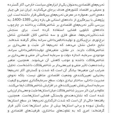
تحریم‌های اقتصادی به‌عنوان یکی از ابزارهای سیاست خارجی، آثار گسترده
و عمیقی بر اقتصاد کشورهای هدف برجای می‌گذارند. ایران نیز طی چهار
دهه‌ی اخیر، همواره در معرض تحریم‌های بین‌المللی قرار داشته است. این
پژوهش با بهره‌گیری از داده‌های استانی طی بازه زمانی 1385-1400، به
بررسی تأثیر تحریم‌های اقتصادی بر شاخص‌فلاکت پرداخته در چارچوب
داده‌های تابلویی فضایی استفاده کرده است. برای سنجش
شدت‌‌تاثیر‌تحریم‌ها، منطق فازی و سه شاخص کلان اقتصادی شامل
نرخ‌تورم، نرخ‎‌بیکاری و تولید‌ناخالص‌داخلی سرانه به‌کار گرفته شده‌اند.
نتایج حاصل نشان می‌دهد که ‌تحریم‌ها اثر مثبت و معنی‌داری بر
شاخص‌فلاکت دارند. در مقابل، متغیرهای تولید‌ناخالص‌داخلی سرانه،
موجودی سرمایه، اندازه دولت و سرمایه انسانی اثر منفی و معنی‌داری بر
شاخص‌فلاکت داشته و موجب کاهش آن می‌شوند. همچنین، متغیر
رشد‌جمعیت تاثیر منفی و غیر‌معنی‌دار بر شاخص‌فلاکت داشته‌است. تحلیل
ضرایب این متغیرها بیانگر آن است که شدت و گستره‌ی آثار تحریم‌ها
به‌تنهایی تعیین‌کننده‌ی وضعیت اقتصادی مناطق نیست؛ بلکه نحوه‌ی
مدیریت داخلی، ساختار نهادی دولت، سطح سرمایه‌گذاری عمومی و کیفیت
سرمایه انسانی نقش تعیین‌کننده‌‌ای در افزایش شاخص‌فلاکت ایفا می‌کنند.
علاوه بر این، اثر سرریز شاخص‌فلاکت میان استان‌ها مثبت و معنی‌دار ارزیابی
شده است که نشان‌دهنده‌ی وابستگی فضایی استان‌هاست. همچنین،
یافته‌ها حاکی از آن است که شدت اثرگذاری تحریم‌ها در سطح استان‌ها
یکسان نبوده و برخی استان‌ها بیش از سایر استان‌ها تحت تأثیر قرار
گرفته‌اند؛ امری که به تفاوت‌های ساختاری، ظرفیت‌های اقتصادی و