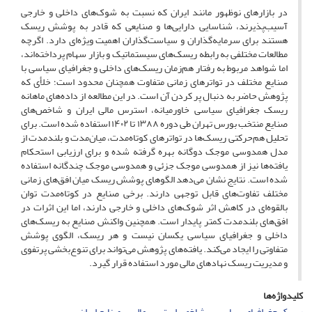
در بازارهای نوظهور مانند ایران که نسبت به شوک‌های داخلی و خارجی
آسیب‌پذیرند، شناسایی دارایی‌ها و صنایعی که قادر به پوشش ریسک
هستند برای سرمایه‌گذاران و سیاست‌گذاران اهمیت ویژه‌ای دارد. اگرچه
مطالعات مختلفی به رابطه ریسک‌های سیستماتیک و بازار سهام پرداخته‌اند،
اما شواهد مربوط به رفتار هم‌زمان ریسک‌های داخلی و جغرافیای سیاسی با
صنایع مختلف در تواترهای زمانی متفاوت همچنان محدود است؛ خلأی که
پژوهش حاضر به دنبال پر کردن آن است. در این مطالعه از داده‌های ماهانه
ریسک جغرافیای سیاسی خاورمیانه، استرس مالی ایران و شاخص‌های
صنایع منتخب بورس تهران طی دوره ۱۳۸۸ تا ۱۴۰۲ استفاده شده است. برای
تحلیل هم‌حرکتی ریسک‌ها در تواترهای کوتاه‌مدت، میان‌مدت و بلندمدت از
مدل همدوسی موجک دوگانه بهره گرفته شده و برای ارزیابی استحکام
یافته‌ها نیز از همدوسی موجک جزئی و همدوسی موجک چندگانه استفاده
شده است. نتایج نشان می‌دهد الگوهای پوشش ریسک میان افق‌های زمانی
مختلف تفاوت‌های قابل توجهی دارند. برخی صنایع در کوتاه‌مدت توان
بالقوه‌ای در کاهش اثر شوک‌های داخلی و خارجی دارند، اما این اثرات در
افق‌های بلندمدت کمتر پایدار است. همچنین واکنش صنایع به ریسک‌های
داخلی و جغرافیای سیاسی یکسان نیست و هر ریسک، الگوی پوشش
متفاوتی را ایجاد می‌کند. یافته‌های پژوهش می‌تواند برای تنوع‌بخشی پرتفوی
و مدیریت ریسک نهادهای مالی مورد استفاده قرار گیرد.
کلیدواژه‌ها
ریسک جغرافیای سیاسی
شاخص استرس مالی
صنایع ایران