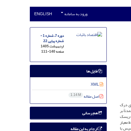
ورود به سامانه
ENGLISH
دوره 7، شماره 1 -
شماره پیاپی 22
اردیبهشت 1405
صفحه
111-140
فایل ها
XML
1.14 M
اصل مقاله
ای درک
تاً بر
هم رسانی
ه ریسک
هش بررسی توان توضیحی مدل قیمت‌گذاری چندعاملی آربیتراژ (APT) با لحاظ معیار
دوره زمانی ۱۳۹۲ تا ۱۴۰۲ استخراج شد. سپس با
ارجاع به این مقاله