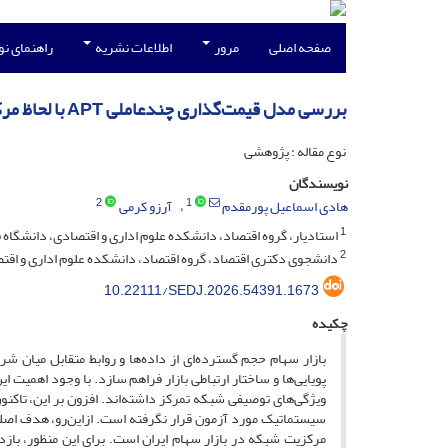
صفحه اصلی
مرور
اطلاعات نشریه
راهنمای ن
بررسی مدل قیمت‌گذاری چندعاملی APT با لحاظ مرکزیت در شبکه بازار سهام ایران
نوع مقاله : پژوهشی
نویسندگان
2
1
هادی اسماعیل پورمقدم
آرزو کرمی
1
استادیار، گروه اقتصاد، دانشکده علوم اداری و اقتصادی، دانشگاه
2
دانشجوی دکتری اقتصاد، گروه اقتصاد، دانشکده علوم اداری و اق
10.22111/SEDJ.2026.54391.1673
چکیده
بازار سهام حجم گسترده‌ای از داده‌ها و روابط متقابل میان شر
پویایی‌ها و ساختار ارتباطی بازار فراهم سازد. با وجود اهمیت 
ویژگی‌های توصیفی شبکه تمرکز داشته‌اند. افزون بر این، تاک