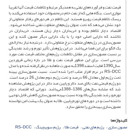
قیمت نفت و فرآورده‌های نفتی به همدیگر مرتبط و تلاطمات قیمت آنها تقریباً
موازی است. بنگاه هایی که از نفت خام درمحصولات خود استفاده می‌کنند با
ریسک تلاطم قیمت روبرو هستند. این تلاطم در هردوره‌ای رفتار متفاوتی از
خود نشان می‌دهد که تحت عنوان رژیم‌های متفاوت نفتی شناخته می‌شود.
اقتصاد دچار تلاطم بوده و خریداران دچار زیان هستند، خریداران در
تلاشند که دارایی اصلی خود را با یک دارایی دیگر مصون کنند و این
مصون‌سازی در رژیم‌های متفاوت نرخ متفاوتی دارد. درنتیجه نیاز به ارائه‌ی
یک الگو برای این فضا می‌باشد. در این پژوهش تأثیر تورم و رشد نقدینگی
بر نسبت مصون‌سازی در مقابل تلاطمات رژیم‌های مختلف قیمت نفت مورد
بررسی است. برای این منظور قیمت نفت و طلا در بازه زمانی فروردین
سال1390 لغایت اسفند1398به صورت ماهانه درنظرکرفته شده و با مدل
RS-DCC در نرم افزار متلب اجرا شده است. نسبت مصون‌سازی بهینه
تحت رژیم اول معادل 66 درصد و تحت رژیم دوم معادل 26 درصد است.
دو رژیم قیمتی نفت بالای صد دلار و پایین صد دلار در این پژوهش مشاهده
شد که مشابه سال‌های 1386-1388می‌باشد. دورانی که اقتصاد دچار
تورم و رشد نقدینگی بالا بوده نسبت بهینه مصون‌سازی کاهش قابل توجهی
داشته است و در دوره های تورم پایین، طلا به عنوان یک بهشت امن توانسته
مصون‌سازی بهینه‌تری را محقق سازد.
کلیدواژه‌ها
مصون سازی
رژیم های نفتی
قیمت طلا
رژیم سوییچینگ
RS-DCC