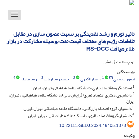
Toggle
vigation
تاثیر تورم و رشد نقدینگی بر نسبت مصون سازی در مقابل
تلاطمات رژیم های مختلف قیمت نفت بوسیله مشارکت در بازار
طلا:رهیافت RS-DCC
نوع مقاله : پژوهشی
نویسندگان
4
3
2
1
تیمور محمدی
سارا اکبری
حمیدرضا ارباب
رضا طالبلو
1
استاد،گروه اقتصاد نظری،دانشگاه علامه طباطبائی،تهران، ایران
2
دانشجوی دکتری اقتصاد نظری(گرایش مالی)،دانشگاه علامه طباطبائی، ، تهران،
ایران
3
دانشیار، گروه اقتصاد بازرگانی، دانشگاه علامه طباطبائی،تهران، ایران
4
دانشیار،گروه اقتصاد نظری، دانشگاه علامه طبا طبائی، تهران، ایران.
10.22111/SEDJ.2024.46405.1378
چکیده