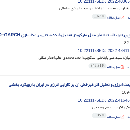
10.22111/SEDJ.2022.40365
طرس؛ محمد علیزاده؛ مریم خداوردی سامانی
1.67 M
ه
اصل مقاله
رتفو با استفاده از مدل مارکویتز تعدیل شده مبتنی بر مدلسازی CO-GARCH در قیاس با بازار
10.22111/SEDJ.2022.43411
یان؛ سید علی پایتختی اسکویی؛ احمد محمدی؛ علی اصغر متقی
842.81 K
ه
اصل مقاله
 انرژی و تحلیل اثر غیرخطی آن بر کارایی انرژی در ایران با رویکرد بخشی
10.22111/SEDJ.2022.41546
وکی؛ اکرم مقدسی سدهی
1.35 M
ه
اصل مقاله