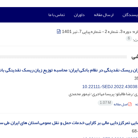
ویسندگان
ارسال مقاله
داوران
تماس با ما
ره:
دوره 3، شماره 2 - شماره پیاپی 7، تیر 1401
6
ات:
شی
ان ریسک نقدینگی در نظام بانکی ایران: محاسبه توزیع زیان ریسک نقدینگی بان
10.22111/SEDJ.2022.43038
ری؛ رضا طالبلو؛ پریسا مهاجری؛ تیمور محمدی
1.07 M
ه
اصل مقاله
ی تمرکززدایی مالی بر کارایی خدمات حمل و نقل عمومی استان های ایران طی سال های 85