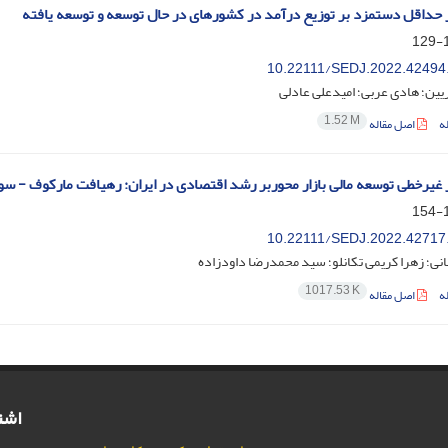
 حداقل دستمزد بر توزیع درآمد در کشورهای در حال توسعه و توسعه یافته
1
10.22111/SEDJ.2022.42494
ین؛ هادی عربی؛ امیدعلی عادلی
1.52 M
ه
اصل مقاله
 غیرخطی توسعه مالی بازار محوربر رشد اقتصادی در ایران: رهیافت مارکوف - س
1
10.22111/SEDJ.2022.42717
نی؛ زهرا کریمی تکانلو؛ سید محمدرضا داودزاده
1017.53 K
ه
اصل مقاله
اشت