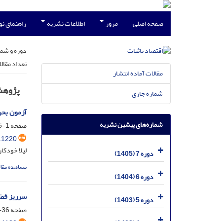
صفحه اصلی
مرور
اطلاعات نشریه
راهنمای ن
دوره و شما
تعداد مقال
مقالات آماده انتشار
پژوه
شماره جاری
آزمون بحر
شماره‌های پیشین نشریه
صفحه
1-35
.1220
لیلا خودکا
دوره 7 (1405)
مشاهده مقال
دوره 6 (1404)
سرریز فضای
دوره 5 (1403)
صفحه
36-68